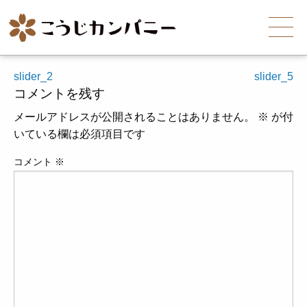
投
slider_2
slider_5
コメントを残す
稿
ナ
メールアドレスが公開されることはありません。
※
が付
ビ
いている欄は必須項目です
ゲ
コメント
※
ー
シ
ョ
ン